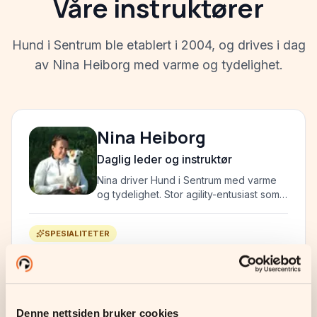
Våre instruktører
Hund i Sentrum ble etablert i 2004, og drives i dag
av Nina Heiborg med varme og tydelighet.
Nina Heiborg
Daglig leder og instruktør
Nina driver Hund i Sentrum med varme
og tydelighet. Stor agility-entusiast som
lever og ånder for samspillet mellom
hund og fører.
SPESIALITETER
Agility
Spor og rundering
Lydighet
Denne nettsiden bruker cookies
EGNE HUNDER