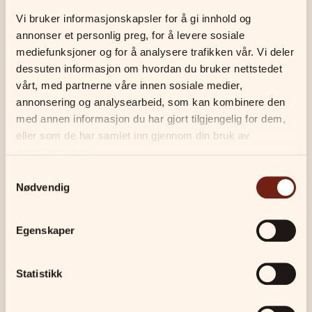
Arven, Jack Russell Terrier
Vi bruker informasjonskapsler for å gi innhold og 
annonser et personlig preg, for å levere sosiale 
mediefunksjoner og for å analysere trafikken vår. Vi deler 
Les mer
dessuten informasjon om hvordan du bruker nettstedet 
vårt, med partnerne våre innen sosiale medier, 
annonsering og analysearbeid, som kan kombinere den 
med annen informasjon du har gjort tilgjengelig for dem, 
Ulla Henriksen
eller som de har samlet inn gjennom din bruk av 
Instruktør
tjenestene deres.
Ulla begynte å trene hund som 12-åring
Samtykkevalg
og har holdt det gående siden. Allsidig,
Nødvendig
positiv og tydelig — instruerer alle våre
kurs og holder privattimer.
SPESIALITETER
Egenskaper
Lydighet
Konkurranselydighet
Gjeting
Statistikk
EGNE HUNDER