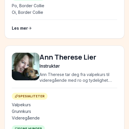
Po, Border Collie
Oi, Border Collie
Les mer
Ann Therese Lier
Instruktør
Ann Therese tar deg fra valpekurs til
videregående med ro og tydelighet.
Lærer i barneskolen til daglig —
pedagog gjennom og gjennom, både
SPESIALITETER
med to- og firbente.
Valpekurs
Grunnkurs
Videregående
EGNE HUNDER