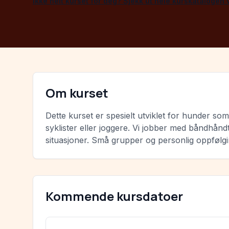
Ikke helt kurset for deg? Sjekk ut hele kurskatalogen
Om kurset
Dette kurset er spesielt utviklet for hunder s
syklister eller joggere. Vi jobber med båndhånd
situasjoner. Små grupper og personlig oppfølgi
Kommende kursdatoer