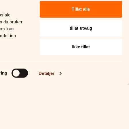
Tillat alle
siale 
n du bruker 
tillat utvalg
om kan 
let inn 
Ikke tillat
ring
Detaljer