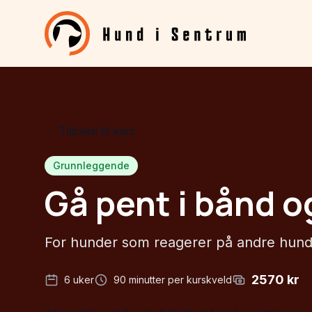
← Tilbake til kurs
Grunnleggende
Gå pent i bånd o
For hunder som reagerer på andre hunder
2570
kr
6
uker
90
minutter per kurskveld