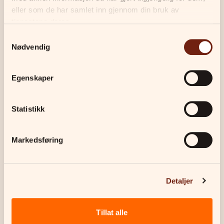
eller som de har samlet inn gjennom din bruk av 
tjenestene deres.
Sertifiseringer
Samtykkevalg
Nødvendig
Instruktørutdannelse ved Oslo hundeskole
NKK trinn 1-instruktør
Del 1 av instruktør gjeterhund
Egenskaper
Styrkechallenge for hund v/Line Østerhagen
Statistikk
Spesialiteter
Lydighet
Markedsføring
Rally-lydighet
Gjeting
Konkurransetrening
Egne hunder
Detaljer
Po, Border Collie
Oi, Border Collie
Tillat alle