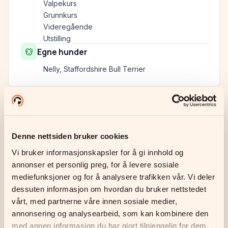
Valpekurs
Grunnkurs
Videregående
Utstilling
Egne hunder
Nelly, Staffordshire Bull Terrier
Trine Røykaas
Denne nettsiden bruker cookies
Instruktør
Vi bruker informasjonskapsler for å gi innhold og 
annonser et personlig preg, for å levere sosiale 
mediefunksjoner og for å analysere trafikken vår. Vi deler 
Trine konkurrerer aktivt med sine border collier
dessuten informasjon om hvordan du bruker nettstedet 
i lydighet, rally og gjeting. Bringer engasjement,
vårt, med partnerne våre innen sosiale medier, 
presisjon og glede til kursplassen — uansett
annonsering og analysearbeid, som kan kombinere den 
nivå.
med annen informasjon du har gjort tilgjengelig for dem, 