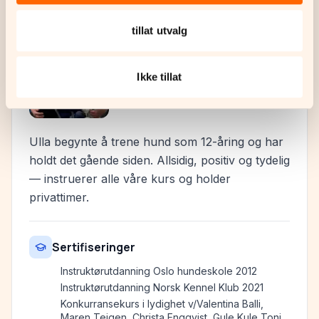
tillat utvalg
Ulla Henriksen
Ikke tillat
Instruktør
Ulla begynte å trene hund som 12-åring og har
holdt det gående siden. Allsidig, positiv og tydelig
— instruerer alle våre kurs og holder
privattimer.
Sertifiseringer
Instruktørutdanning Oslo hundeskole 2012
Instruktørutdanning Norsk Kennel Klub 2021
Konkurransekurs i lydighet v/Valentina Balli,
Maren Teigen, Christa Engqvist, Gule Kule Toni,