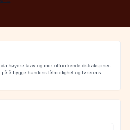
 vår →
enda høyere krav og mer utfordrende distraksjoner.
kus på å bygge hundens tålmodighet og førerens