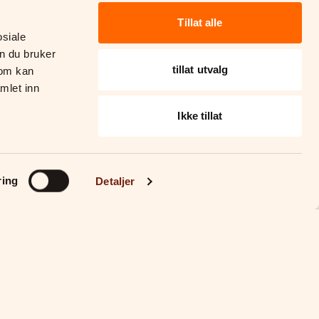
Tillat alle
siale 
n du bruker 
tillat utvalg
om kan 
let inn 
Ikke tillat
ring
Detaljer