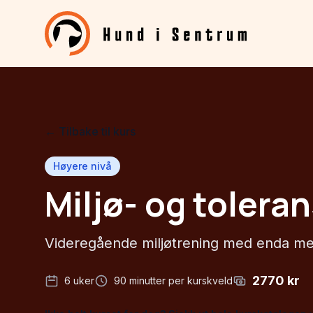
← Tilbake til kurs
Høyere nivå
Miljø- og tolera
Videregående miljøtrening med enda mer
2770
kr
6
uker
90
minutter per kurskveld