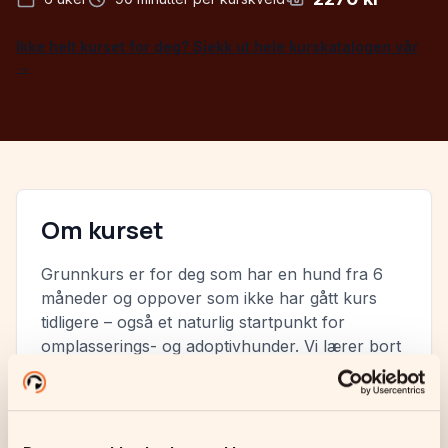
Ikke helt kurset for deg? Sjekk ut hele kurskatalogen vår
→
Om kurset
Grunnkurs er for deg som har en hund fra 6
måneder og oppover som ikke har gått kurs
tidligere – også et naturlig startpunkt for
omplasserings- og adoptivhunder. Vi lærer bort
de viktigste kommandoene: sitt/bli, ned/bli, ved
fot, komme når du kaller, passeringstrening og
fra-kommando.