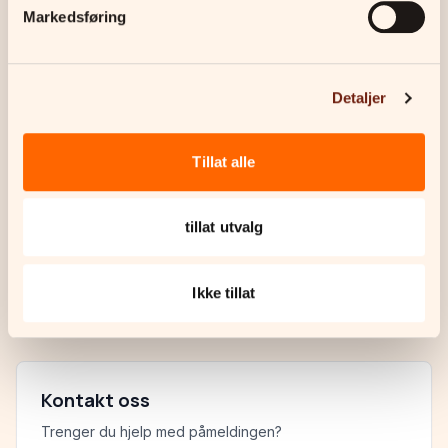
Påmelding er bindende
Markedsføring
Du mottar faktura etter påmelding
Små grupper for god oppfølging
Detaljer
Du får utstyrsliste etter påmelding
Tillat alle
Har du spørsmål?
tillat utvalg
Sjekk ut vår FAQ eller ta kontakt med oss.
Les FAQ
Ikke tillat
Kontakt oss
Trenger du hjelp med påmeldingen?