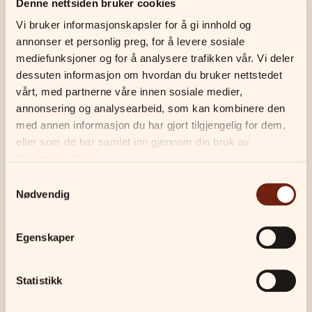
Denne nettsiden bruker cookies
Vi bruker informasjonskapsler for å gi innhold og 
annonser et personlig preg, for å levere sosiale 
Kommende kursdatoer
mediefunksjoner og for å analysere trafikken vår. Vi deler 
dessuten informasjon om hvordan du bruker nettstedet 
vårt, med partnerne våre innen sosiale medier, 
17. august 2026
-
28. september
annonsering og analysearbeid, som kan kombinere den 
med annen informasjon du har gjort tilgjengelig for dem, 
2026
eller som de har samlet inn gjennom din bruk av 
Tid:
Mandag
kl.
17:30-19:00
tjenestene deres.
Sted:
Nydalen
Samtykkevalg
Nødvendig
Meld deg på
Egenskaper
Statistikk
Viktig informasjon