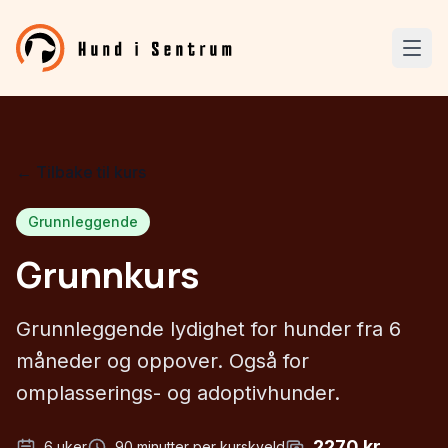
← Tilbake til kurs
Grunnleggende
Grunnkurs
Grunnleggende lydighet for hunder fra 6
måneder og oppover. Også for
omplasserings- og adoptivhunder.
2270
kr
6
uker
90
minutter per kurskveld