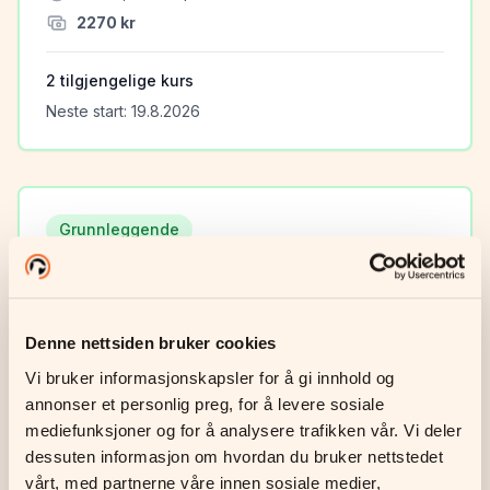
2270
kr
2
tilgjengelige kurs
Neste start:
19.8.2026
Grunnleggende
Grunnkurs
Grunnleggende lydighet for hunder fra 6
Denne nettsiden bruker cookies
måneder og oppover. Også for omplasserings-
og adoptivhunder.
Vi bruker informasjonskapsler for å gi innhold og 
annonser et personlig preg, for å levere sosiale 
6
uker,
90
min per kurskveld
mediefunksjoner og for å analysere trafikken vår. Vi deler 
2270
kr
dessuten informasjon om hvordan du bruker nettstedet 
vårt, med partnerne våre innen sosiale medier, 