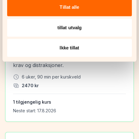
Tillat alle
tillat utvalg
Grunnleggende
Videregående kurs 1
Ikke tillat
Viderefører grunnleggende øvelser med høyere
krav og distraksjoner.
6
uker,
90
min per kurskveld
2470
kr
1
tilgjengelig kurs
Neste start:
17.8.2026