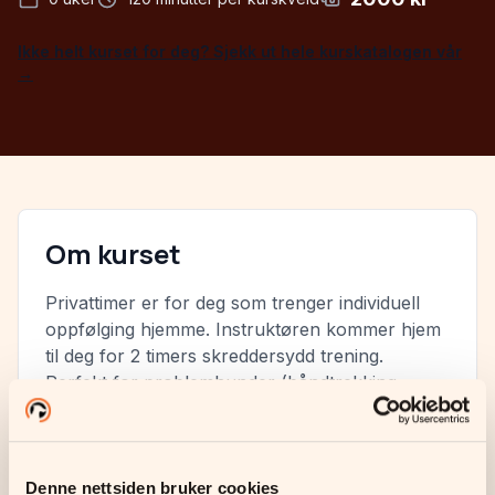
Ikke helt kurset for deg? Sjekk ut hele kurskatalogen vår
→
Om kurset
Privattimer er for deg som trenger individuell
oppfølging hjemme. Instruktøren kommer hjem
til deg for 2 timers skreddersydd trening.
Perfekt for problemhunder (båndtrekking,
bjeffer/stress, separasjonsangst,
aggresjon/utrygghet) eller for spesialtilpasset
opplegg. Inkluderer oppfølgings-e-post og
videre støtte.
Denne nettsiden bruker cookies