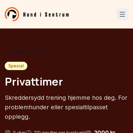
← Tilbake til kurs
Spesial
Privattimer
Skreddersydd trening hjemme hos deg. For
problemhunder eller spesialtilpasset
opplegg.
2000
kr
0
uker
120
minutter per kurskveld