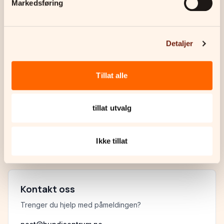
Markedsføring
Du mottar faktura etter påmelding
Små grupper for god oppfølging
Du får utstyrsliste etter påmelding
Detaljer
Tillat alle
Har du spørsmål?
Sjekk ut vår FAQ eller ta kontakt med oss.
tillat utvalg
Les FAQ
Ikke tillat
Kontakt oss
Trenger du hjelp med påmeldingen?