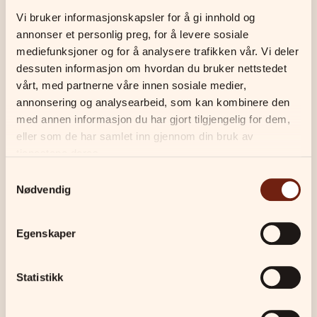
Vi bruker informasjonskapsler for å gi innhold og 
annonser et personlig preg, for å levere sosiale 
mediefunksjoner og for å analysere trafikken vår. Vi deler 
Kommende kursdatoer
dessuten informasjon om hvordan du bruker nettstedet 
vårt, med partnerne våre innen sosiale medier, 
annonsering og analysearbeid, som kan kombinere den 
med annen informasjon du har gjort tilgjengelig for dem, 
Ingen kommende kurs for øyeblikket.
eller som de har samlet inn gjennom din bruk av 
tjenestene deres.
Samtykkevalg
Spør oss om kurset
Be om privatkurs
Nødvendig
Egenskaper
Statistikk
Viktig informasjon
Påmelding er bindende