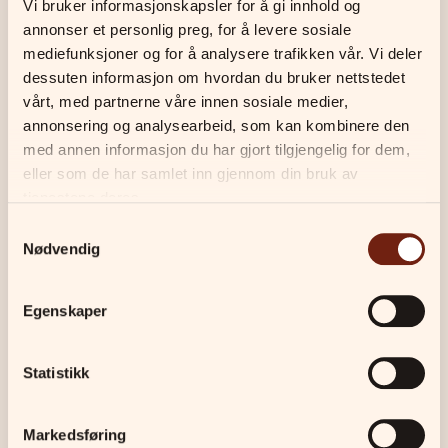
Vi bruker informasjonskapsler for å gi innhold og 
annonser et personlig preg, for å levere sosiale 
Kommende kursdatoer
mediefunksjoner og for å analysere trafikken vår. Vi deler 
dessuten informasjon om hvordan du bruker nettstedet 
vårt, med partnerne våre innen sosiale medier, 
17. august 2026
-
12. oktober 2026
annonsering og analysearbeid, som kan kombinere den 
med annen informasjon du har gjort tilgjengelig for dem, 
Tid:
Mandag
kl.
19:15-20:45
eller som de har samlet inn gjennom din bruk av 
Sted:
Nydalen
tjenestene deres.
Meld deg på
Samtykkevalg
Nødvendig
Egenskaper
Viktig informasjon
Statistikk
Påmelding er bindende
Du mottar faktura etter påmelding
Markedsføring