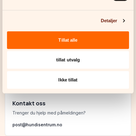
Små grupper for god oppfølging
Du får utstyrsliste etter påmelding
Detaljer
Tillat alle
Har du spørsmål?
Sjekk ut vår FAQ eller ta kontakt med oss.
tillat utvalg
Les FAQ
Ikke tillat
Kontakt oss
Trenger du hjelp med påmeldingen?
post@hundisentrum.no