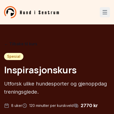
← Tilbake til kurs
Spesial
Inspirasjonskurs
Utforsk ulike hundesporter og gjenoppdag
treningsglede.
2770
kr
8
uker
120
minutter per kurskveld