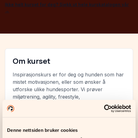
Ikke helt kurset for deg? Sjekk ut hele kurskatalogen vår
→
Om kurset
Inspirasjonskurs er for deg og hunden som har
mistet motivasjonen, eller som ønsker å
utforske ulike hundesporter. Vi prøver
miljøtrening, agility, freestyle,
konkurranselydighet, rally-lydighet og
nosework. 8 uker med varierte aktiviteter som
gir ny energi til treningen.
Denne nettsiden bruker cookies